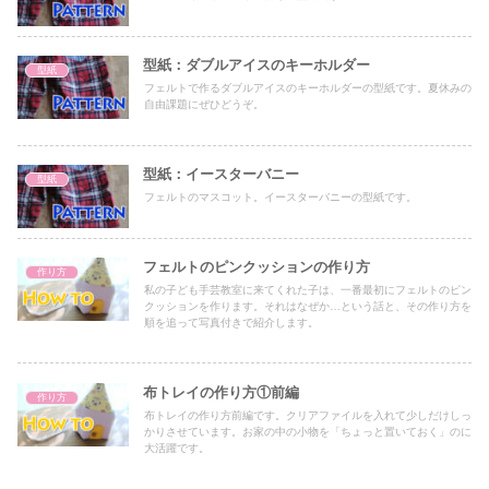
型紙：ダブルアイスのキーホルダー
型紙
フェルトで作るダブルアイスのキーホルダーの型紙です。夏休みの
自由課題にぜひどうぞ。
型紙：イースターバニー
型紙
フェルトのマスコット。イースターバニーの型紙です。
フェルトのピンクッションの作り方
作り方
私の子ども手芸教室に来てくれた子は、一番最初にフェルトのピン
クッションを作ります。それはなぜか…という話と、その作り方を
順を追って写真付きで紹介します。
布トレイの作り方①前編
作り方
布トレイの作り方前編です。クリアファイルを入れて少しだけしっ
かりさせています。お家の中の小物を「ちょっと置いておく」のに
大活躍です。